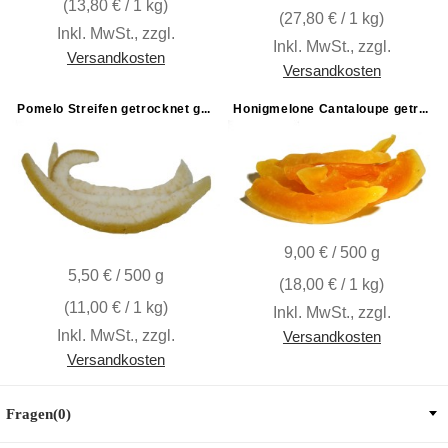
(
13,80 €
/ 1 kg)
(
27,80 €
/ 1 kg)
Inkl. MwSt.
,
zzgl.
Inkl. MwSt.
,
zzgl.
Versandkosten
Versandkosten
Pomelo Streifen getrocknet gezuckert und geschwefelt
Honigmelone Cantaloupe getrocknet mit Zucker
9,00 € / 500 g
5,50 € / 500 g
(
18,00 €
/ 1 kg)
(
11,00 €
/ 1 kg)
Inkl. MwSt.
,
zzgl.
Inkl. MwSt.
,
zzgl.
Versandkosten
Versandkosten
Fragen(0)