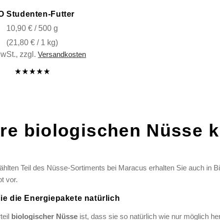
O Studenten-Futter
10,90 € / 500 g
(
21,80 €
/ 1 kg)
MwSt.
,
zzgl.
Versandkosten
re biologischen Nüsse k
lten Teil des Nüsse-Sortiments bei Maracus erhalten Sie auch in Bio-
t vor.
e die Energiepakete natürlich
teil
biologischer Nüsse
ist, dass sie so natürlich wie nur möglich h