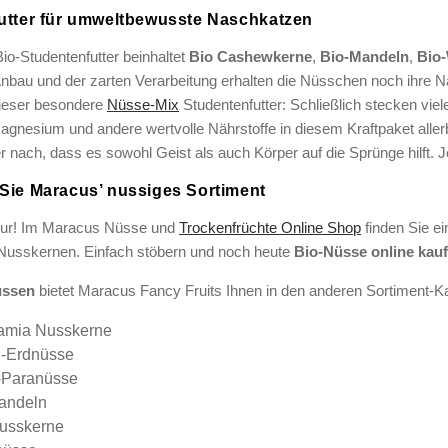
utter für umweltbewusste Naschkatzen
io-Studentenfutter beinhaltet
Bio Cashewkerne
,
Bio-Mandeln
,
Bio
Anbau und der zarten Verarbeitung erhalten die Nüsschen noch ihre N
 dieser besondere
Nüsse-Mix
Studentenfutter: Schließlich stecken viel
Magnesium und andere wertvolle Nährstoffe in diesem Kraftpaket alle
r nach, dass es sowohl Geist als auch Körper auf die Sprünge hilft. J
Sie Maracus’ nussiges Sortiment
ur! Im Maracus Nüsse und
Trockenfrüchte Online Shop
finden Sie e
Nusskernen. Einfach stöbern und noch heute
Bio-Nüsse online kau
üssen
bietet Maracus Fancy Fruits Ihnen in den anderen Sortiment-K
amia Nusskerne
-Erdnüsse
-Paranüsse
mandeln
usskerne