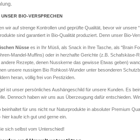
hlung.
 UNSER BIO-VERSPRECHEN
n wir auf strenge Kontrollen und geprüfte Qualität, bevor wir unsere “
 Produkte sind garantiert in Bio-Qualität produziert. Denn unser Bio-
gischen Nüsse
es in Ihr Müsli, als Snack in Ihre Tasche, als “Brain
hren-Mandel-Muffins) oder in herzhafte Gerichte (z.B. Schafskäse-R
andere Rezepte, denen Nusskerne das gewisse Etwas geben) wander
hen unsere nussigen Bio Rohkost-Wunder unter besonderen Schutzbedi
dern heran, völlig frei von Pestiziden.
el ist unser persönliches Aushängeschild für unsere Kunden. Es bein
elle. Dennoch haben wir uns aus Überzeugung dafür entschieden. Wir
o beinhaltet für uns nicht nur Naturprodukte in absoluter Premium Qua
 hier kaufe ich gut und gerne ein.
e sich selbst vom Unterschied!