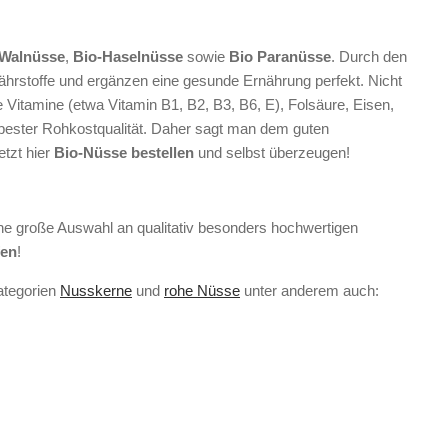
-Walnüsse
,
Bio-Haselnüsse
sowie
Bio Paranüsse
. Durch den
ährstoffe und ergänzen eine gesunde Ernährung perfekt. Nicht
e Vitamine (etwa Vitamin B1, B2, B3, B6, E), Folsäure, Eisen,
rbester Rohkostqualität. Daher sagt man dem guten
etzt hier
Bio-Nüsse bestellen
und selbst überzeugen!
ine große Auswahl an qualitativ besonders hochwertigen
fen
!
ategorien
Nusskerne
und
rohe Nüsse
unter anderem auch: