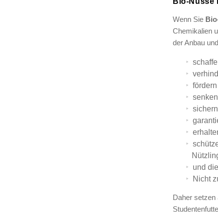
Bio-Nüsse 
Wenn Sie
Bio
Chemikalien u
der Anbau un
schaffe
verhind
fördern
senken
sichern
garanti
erhalte
schütze
Nützlin
und di
Nicht z
Daher setzen 
Studentenfutte