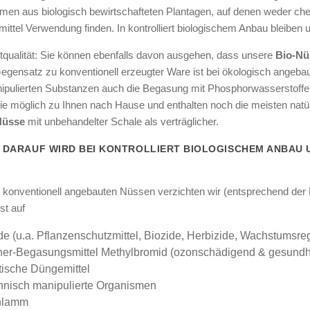
en aus biologisch bewirtschafteten Plantagen, auf denen weder che
ttel Verwendung finden. In kontrolliert biologischem Anbau bleiben u
qualität: Sie können ebenfalls davon ausgehen, dass unsere
Bio-Nü
Gegensatz zu konventionell erzeugter Ware ist bei ökologisch angeba
ipulierten Substanzen auch die Begasung mit Phosphorwasserstoffen
e möglich zu Ihnen nach Hause und enthalten noch die meisten natürl
Nüsse
mit unbehandelter Schale als verträglicher.
 DARAUF WIRD BEI KONTROLLIERT BIOLOGISCHEM ANBAU 
T
i konventionell angebauten Nüssen verzichten wir (entsprechend de
t auf
de (u.a. Pflanzenschutzmittel, Biozide, Herbizide, Wachstumsreg
ner-Begasungsmittel Methylbromid (ozonschädigend & gesundh
tische Düngemittel
hnisch manipulierte Organismen
hlamm