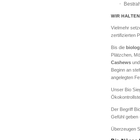
Bestra
WIR HALTEN
Vielmehr setze
zertifizierten
Bis die
biolo
Plätzchen, Mö
Cashews
und 
Beginn an ste
angelegten Fel
Unser Bio Sieg
Ökokontrollst
Der Begriff Bi
Gefühl geben -
Überzeugen Si