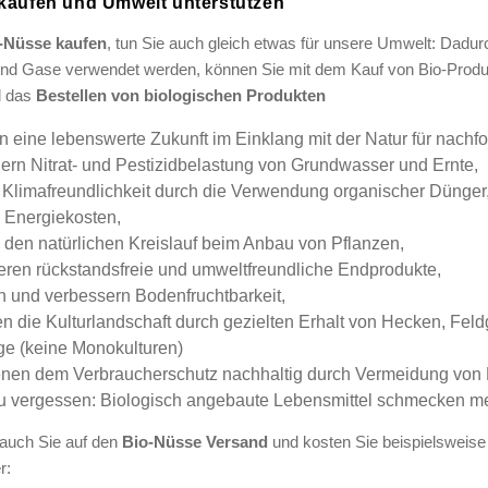
kaufen und Umwelt unterstützen
-Nüsse kaufen
, tun Sie auch gleich etwas für unsere Umwelt: Dadur
nd Gase verwendet werden, können Sie mit dem Kauf von Bio-Produkte
d das
Bestellen von biologischen Produkten
n eine lebenswerte Zukunft im Einklang mit der Natur für nach
ern Nitrat- und Pestizidbelastung von Grundwasser und Ernte,
 Klimafreundlichkeit durch die Verwendung organischer Dünger
 Energiekosten,
 den natürlichen Kreislauf beim Anbau von Pflanzen,
eren rückstandsfreie und umweltfreundliche Endprodukte,
n und verbessern Bodenfruchtbarkeit,
n die Kulturlandschaft durch gezielten Erhalt von Hecken, Fe
ge (keine Monokulturen)
enen dem Verbraucherschutz nachhaltig durch Vermeidung von 
u vergessen: Biologisch angebaute Lebensmittel schmecken meis
auch Sie auf den
Bio-Nüsse Versand
und kosten Sie beispielsweis
r: