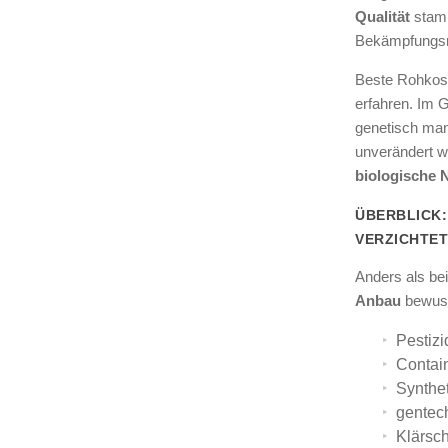
Qualität
stamm
Bekämpfungsmi
Beste Rohkost
erfahren. Im 
genetisch man
unverändert wi
biologische 
ÜBERBLICK:
VERZICHTE
Anders als be
Anbau
bewuss
Pestizi
Contai
Synthe
gentec
Klärsc