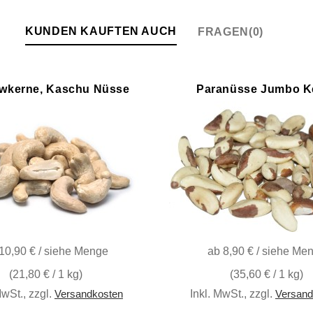
KUNDEN KAUFTEN AUCH
FRAGEN(0)
wkerne, Kaschu Nüsse
Paranüsse Jumbo K
10,90 € / siehe Menge
ab
8,90 € / siehe Me
(
21,80 €
/ 1 kg)
(
35,60 €
/ 1 kg)
MwSt.
,
zzgl.
Inkl. MwSt.
,
zzgl.
Versandkosten
Versand