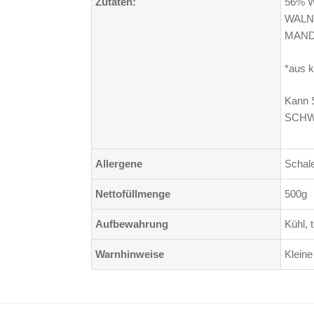
Zutaten:
56% W
WALN
MANDE
*aus k
Kann 
SCHWE
Allergene
Schale
Nettofüllmenge
500g
Aufbewahrung
Kühl, 
Warnhinweise
Kleine