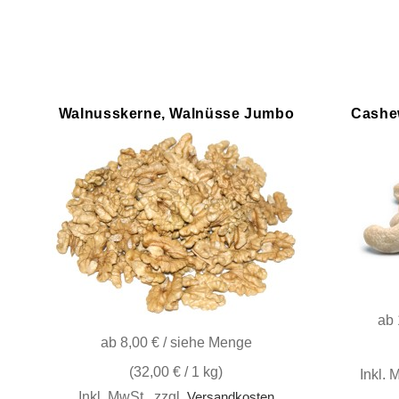
Walnusskerne, Walnüsse Jumbo
Cashe
ab
ab
8,00 € / siehe Menge
(
32,00 €
/ 1 kg)
Inkl. 
Inkl. MwSt.
,
zzgl.
Versandkosten