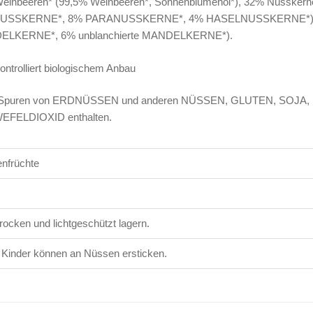
einbeeren* (99,5% Weinbeeren*, Sonnenblumenöl*), 32% Nuss
USSKERNE*, 8% PARANUSSKERNE*, 4% HASELNUSSKERNE*), 1
LKERNE*, 6% unblanchierte MANDELKERNE*).
ontrolliert biologischem Anbau
Spuren von ERDNÜSSEN und anderen NÜSSEN, GLUTEN, SOJA,
FELDIOXID enthalten.
nfrüchte
trocken und lichtgeschützt lagern.
 Kinder können an Nüssen ersticken.