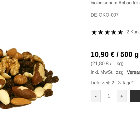
biologischem Anbau für
DE-ÖKO-007
2 Kun
10,90 € / 500 g
(
21,80 €
/ 1 kg)
Inkl. MwSt.
,
zzgl.
Versa
Lieferzeit: 2 - 3 Tage*