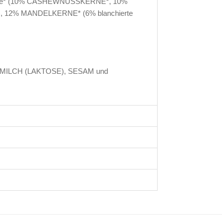
kerne* (10% CASHEWNUSSKERNE*, 10%
2% MANDELKERNE* (6% blanchierte
 MILCH (LAKTOSE), SESAM und