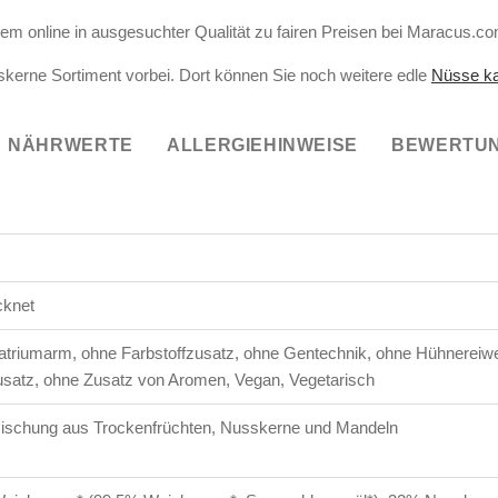
uem online in ausgesuchter Qualität zu fairen Preisen bei Maracus.c
erne Sortiment vorbei. Dort können Sie noch weitere edle
Nüsse k
NÄHRWERTE
ALLERGIEHINWEISE
BEWERTUN
cknet
atriumarm, ohne Farbstoffzusatz, ohne Gentechnik, ohne Hühnereiwe
usatz, ohne Zusatz von Aromen, Vegan, Vegetarisch
ischung aus Trockenfrüchten, Nusskerne und Mandeln