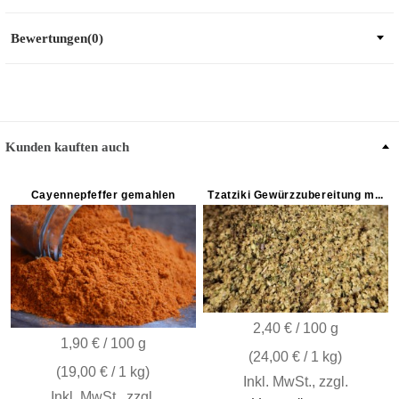
Bewertungen(0)
Kunden kauften auch
Cayennepfeffer gemahlen
Tzatziki Gewürzzubereitung mit Salz
2,40 € / 100 g
1,90 € / 100 g
(
24,00 €
/ 1 kg)
(
19,00 €
/ 1 kg)
Inkl. MwSt.
,
zzgl.
Inkl. MwSt.
,
zzgl.