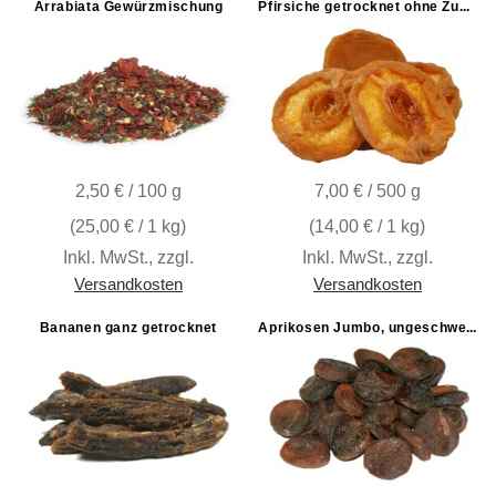
Arrabiata Gewürzmischung
Pfirsiche getrocknet ohne Zuckerzusatz
7,00 € / 500 g
2,50 € / 100 g
(
14,00 €
/ 1 kg)
(
25,00 €
/ 1 kg)
Inkl. MwSt.
,
zzgl.
Inkl. MwSt.
,
zzgl.
Versandkosten
Versandkosten
Bananen ganz getrocknet
Aprikosen Jumbo, ungeschwefelt "Die Königin"