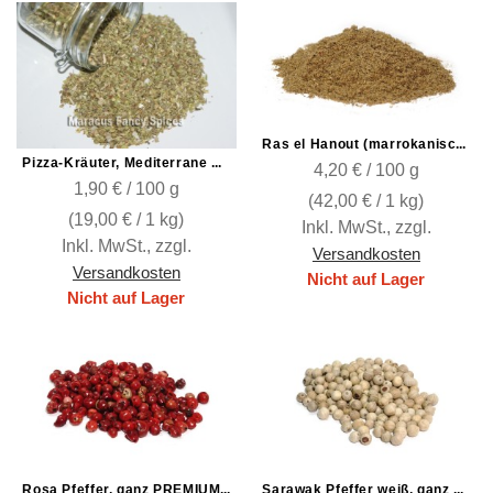
Ras el Hanout (marrokanische Gewürzmischung)
Pizza-Kräuter, Mediterrane Mischung grob
4,20 € / 100 g
1,90 € / 100 g
(
42,00 €
/ 1 kg)
(
19,00 €
/ 1 kg)
Inkl. MwSt.
,
zzgl.
Inkl. MwSt.
,
zzgl.
Versandkosten
Versandkosten
Nicht auf Lager
Nicht auf Lager
Rosa Pfeffer, ganz PREMIUM Schinus Terebinthifolius, original Brasilien
Sarawak Pfeffer weiß, ganz Muntok HGM Top gereinigt