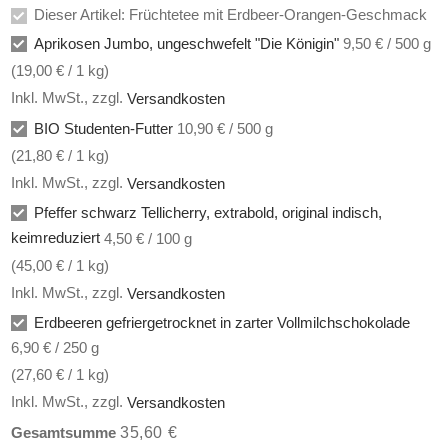
Dieser Artikel: Früchtetee mit Erdbeer-Orangen-Geschmack
Aprikosen Jumbo, ungeschwefelt "Die Königin"
9,50 € / 500 g
(
19,00 €
/ 1 kg)
Inkl. MwSt.
,
zzgl.
Versandkosten
BIO Studenten-Futter
10,90 € / 500 g
(
21,80 €
/ 1 kg)
Inkl. MwSt.
,
zzgl.
Versandkosten
Pfeffer schwarz Tellicherry, extrabold, original indisch,
keimreduziert
4,50 € / 100 g
(
45,00 €
/ 1 kg)
Inkl. MwSt.
,
zzgl.
Versandkosten
Erdbeeren gefriergetrocknet in zarter Vollmilchschokolade
6,90 € / 250 g
(
27,60 €
/ 1 kg)
Inkl. MwSt.
,
zzgl.
Versandkosten
35,60 €
Gesamtsumme